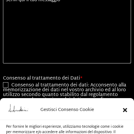
Titolo
Consenso al trattamento dei Dati
*
Consenso al trattamento dei dati: Acconsento alla
memorizzazione dei dati nel vostro archivio ed al loro
utilizzo secondo quanto stabilito dal regolamento
europeo per la protezione dei dati personali n.
679/2016, GDPR.
Gestisci Consenso Cookie
Consenso all'utilizzo dei dati
*
Acconsento all'utilizzo dei dati esclusivamente per
Per fornire le migliori esperienze, utilizziamo tecnologie come i cookie
le finalità associate alla presente richiesta
per memorizzare e/o accedere alle informazioni del dispositivo. Il