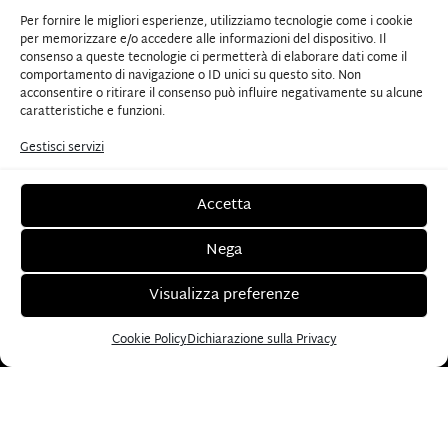
Partita iva: 05027570588
Via Luigi Bodio 58, 00191 Roma
Telefono:
+39
Per fornire le migliori esperienze, utilizziamo tecnologie come i cookie
338 7456743
antonio.ottaviani@antoniottaviani.com
per memorizzare e/o accedere alle informazioni del dispositivo. Il
consenso a queste tecnologie ci permetterà di elaborare dati come il
+39 338 7456743
comportamento di navigazione o ID unici su questo sito. Non
acconsentire o ritirare il consenso può influire negativamente su alcune
caratteristiche e funzioni.
antonio.ottaviani@antoniottaviani.com
Gestisci servizi
Clinica Ars Biomedica - Roma
Via Luigi Bodio, 58 00191 Roma
Accetta
Casa di Cura La Madonnina - Milano
Nega
Via Quadronno, 29 20122 Milano
Visualizza preferenze
Clinica Fornaca - Torino
Corso Vittorio Emanuele II, 91 10123 Torino
Cookie Policy
Dichiarazione sulla Privacy
CHIAMACI, SCRIVICI PER EMAIL O SU
WHATSAPP PER QUALSIASI DOMANDA,
CURIOSITÀ O PRENOTARE LA TUA VISITA