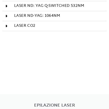
LASER ND: YAG Q-SWITCHED 532NM
LASER ND-YAG: 1064NM​
LASER CO2
EPILAZIONE LASER