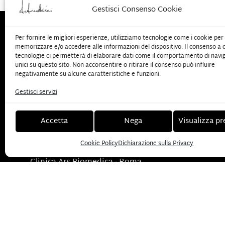
Gestisci Consenso Cookie
Per fornire le migliori esperienze, utilizziamo tecnologie come i cookie per
memorizzare e/o accedere alle informazioni del dispositivo. Il consenso a
tecnologie ci permetterà di elaborare dati come il comportamento di navi
unici su questo sito. Non acconsentire o ritirare il consenso può influire
negativamente su alcune caratteristiche e funzioni.
Partita iva: 05027570588
Via Luigi Bodio 58, 00191 Roma
Telefono:
+39
Gestisci servizi
338 7456743
antonio.ottaviani@antoniottaviani.com
+39 338 7456743
Accetta
Nega
Visualizza pr
antonio.ottaviani@antoniottaviani.com
Cookie Policy
Dichiarazione sulla Privacy
Clinica Ars Biomedica - Roma
Via Luigi Bodio, 58 00191 Roma
Casa di Cura La Madonnina - Milano
Via Quadronno, 29 20122 Milano