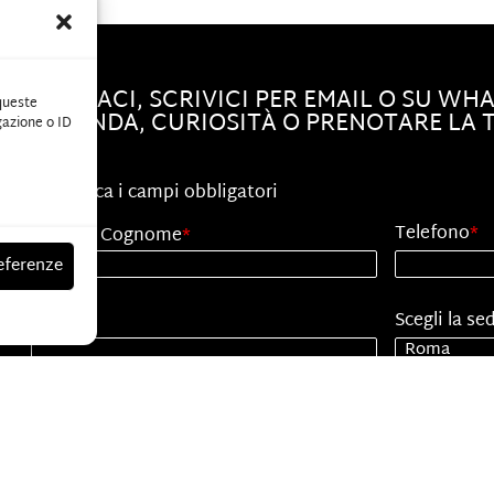
CHIAMACI, SCRIVICI PER EMAIL O SU WH
 queste
DOMANDA, CURIOSITÀ O PRENOTARE LA T
gazione o ID
"
*
" indica i campi obbligatori
Telefono
*
Nome e Cognome
*
eferenze
Email
*
Scegli la se
Senza
Titolo