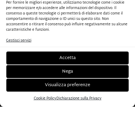
Per fornire le migliori esperienze, utilizziamo tecnologie come i cookie
per memorizzare e/o accedere alle informazioni del dispositivo. Il
consenso a queste tecnologie ci permetterà di elaborare dati come il
comportamento di navigazione o ID unici su questo sito. Non
acconsentire o ritirare il consenso può influire negativamente su alcune
caratteristiche e funzioni.
Gestisci servizi
Partita iva: 05027570588
Via Luigi Bodio 58, 00191 Roma
Telefono:
+39
Accetta
338 7456743
antonio.ottaviani@antoniottaviani.com
+39 338 7456743
Nega
antonio.ottaviani@antoniottaviani.com
Visualizza preferenze
Clinica Ars Biomedica - Roma
Cookie Policy
Dichiarazione sulla Privacy
Via Luigi Bodio, 58 00191 Roma
Casa di Cura La Madonnina - Milano
Via Quadronno, 29 20122 Milano