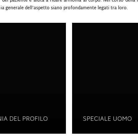
co del paziente e aiuta a ridare armonia al corpo. Nel corso dell
ia generale dell’aspetto siano profondamente legati tra loro.
IA DEL PROFILO
SPECIALE UOMO