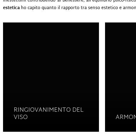
inestetismi contribuendo al benessere, all’equilibrio psico-fisi
estetica
ho capito quanto il rapporto tra senso estetico e armon
RINGIOVANIMENTO DEL
VISO
ARMON