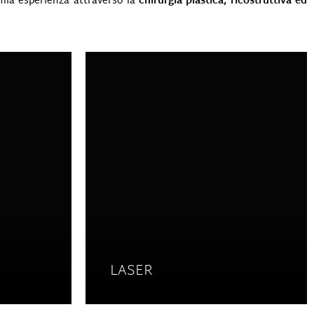
a mia esperienza attraverso la
chirurgia plastica
, ricostruttiva ed
LASER