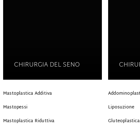
CHIRURGIA DEL SENO
CHIRU
Mastoplastica Additiva
Addominoplast
Mastopessi
Liposuzione
Mastoplastica Riduttiva
Gluteoplastica