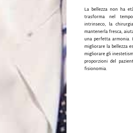
La bellezza non ha età
trasforma nel temp
intrinseco, la chirurg
mantenerla fresca, aiuta
una perfetta armonia. L
migliorare la bellezza e
migliorare gli inestetis
proporzioni del pazien
fisionomia.