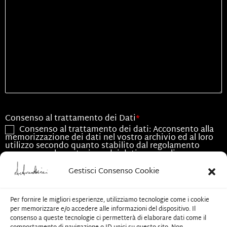
Consenso al trattamento dei Dati
*
Consenso al trattamento dei dati: Acconsento alla
memorizzazione dei dati nel vostro archivio ed al loro
utilizzo secondo quanto stabilito dal regolamento
europeo per la protezione dei dati personali n.
679/2016, GDPR.
Gestisci Consenso Cookie
Consenso all'utilizzo dei dati
*
Acconsento all'utilizzo dei dati esclusivamente per
Per fornire le migliori esperienze, utilizziamo tecnologie come i cookie
le finalità associate alla presente richiesta
per memorizzare e/o accedere alle informazioni del dispositivo. Il
consenso a queste tecnologie ci permetterà di elaborare dati come il