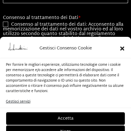
Consenso al trattamento dei Dati
*
Consenso al trattamento dei dati: Acconsento alla
memorizzazione dei dati nel vostro archivio ed al loro
utilizzo secondo quanto stabilito dal regolamento
europeo per la protezione dei dati personali n.
679/2016, GDPR.
Gestisci Consenso Cookie
Consenso all'utilizzo dei dati
*
Acconsento all'utilizzo dei dati esclusivamente per
Per fornire le migliori esperienze, utilizziamo tecnologie come i cookie
le finalità associate alla presente richiesta
per memorizzare e/o accedere alle informazioni del dispositivo. Il
consenso a queste tecnologie ci permetterà di elaborare dati come il
comportamento di navigazione o ID unici su questo sito. Non
CAPTCHA
acconsentire o ritirare il consenso può influire negativamente su alcune
caratteristiche e funzioni.
Gestisci servizi
Invia
Accetta