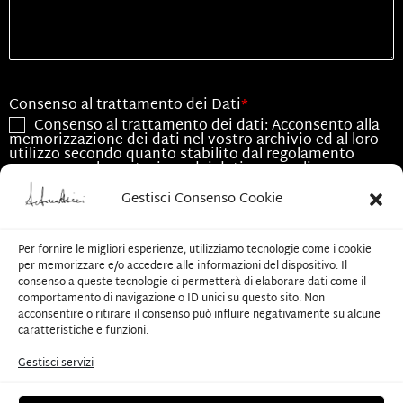
Consenso al trattamento dei Dati
*
Consenso al trattamento dei dati: Acconsento alla
memorizzazione dei dati nel vostro archivio ed al loro
utilizzo secondo quanto stabilito dal regolamento
europeo per la protezione dei dati personali n.
679/2016, GDPR.
Gestisci Consenso Cookie
Consenso all'utilizzo dei dati
*
Acconsento all'utilizzo dei dati esclusivamente per
Per fornire le migliori esperienze, utilizziamo tecnologie come i cookie
le finalità associate alla presente richiesta
per memorizzare e/o accedere alle informazioni del dispositivo. Il
consenso a queste tecnologie ci permetterà di elaborare dati come il
comportamento di navigazione o ID unici su questo sito. Non
CAPTCHA
acconsentire o ritirare il consenso può influire negativamente su alcune
caratteristiche e funzioni.
Gestisci servizi
Invia