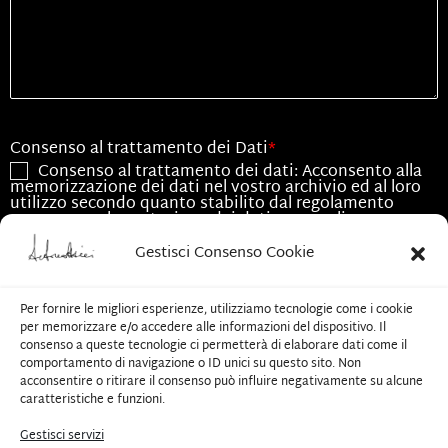
Consenso al trattamento dei Dati
*
Consenso al trattamento dei dati: Acconsento alla
memorizzazione dei dati nel vostro archivio ed al loro
utilizzo secondo quanto stabilito dal regolamento
europeo per la protezione dei dati personali n.
679/2016, GDPR.
Gestisci Consenso Cookie
Consenso all'utilizzo dei dati
*
Acconsento all'utilizzo dei dati esclusivamente per
Per fornire le migliori esperienze, utilizziamo tecnologie come i cookie
le finalità associate alla presente richiesta
per memorizzare e/o accedere alle informazioni del dispositivo. Il
consenso a queste tecnologie ci permetterà di elaborare dati come il
comportamento di navigazione o ID unici su questo sito. Non
CAPTCHA
acconsentire o ritirare il consenso può influire negativamente su alcune
caratteristiche e funzioni.
Gestisci servizi