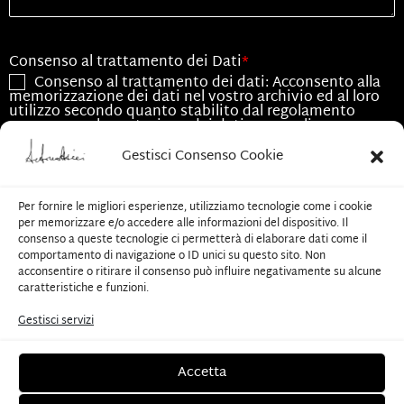
Consenso al trattamento dei Dati
*
Consenso al trattamento dei dati: Acconsento alla
memorizzazione dei dati nel vostro archivio ed al loro
utilizzo secondo quanto stabilito dal regolamento
europeo per la protezione dei dati personali n.
679/2016, GDPR.
Gestisci Consenso Cookie
Consenso all'utilizzo dei dati
*
Acconsento all'utilizzo dei dati esclusivamente per
Per fornire le migliori esperienze, utilizziamo tecnologie come i cookie
le finalità associate alla presente richiesta
per memorizzare e/o accedere alle informazioni del dispositivo. Il
consenso a queste tecnologie ci permetterà di elaborare dati come il
comportamento di navigazione o ID unici su questo sito. Non
CAPTCHA
acconsentire o ritirare il consenso può influire negativamente su alcune
caratteristiche e funzioni.
Gestisci servizi
Invia
Accetta