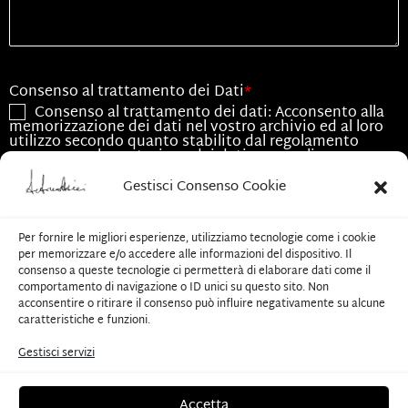
Consenso al trattamento dei Dati
*
Consenso al trattamento dei dati: Acconsento alla
memorizzazione dei dati nel vostro archivio ed al loro
utilizzo secondo quanto stabilito dal regolamento
europeo per la protezione dei dati personali n.
679/2016, GDPR.
Gestisci Consenso Cookie
Consenso all'utilizzo dei dati
*
Acconsento all'utilizzo dei dati esclusivamente per
Per fornire le migliori esperienze, utilizziamo tecnologie come i cookie
le finalità associate alla presente richiesta
per memorizzare e/o accedere alle informazioni del dispositivo. Il
consenso a queste tecnologie ci permetterà di elaborare dati come il
comportamento di navigazione o ID unici su questo sito. Non
CAPTCHA
acconsentire o ritirare il consenso può influire negativamente su alcune
caratteristiche e funzioni.
Gestisci servizi
Invia
Accetta