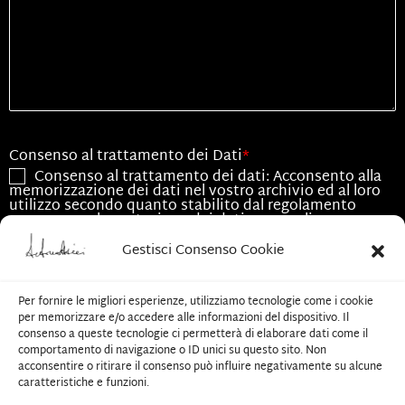
Consenso al trattamento dei Dati
*
Consenso al trattamento dei dati: Acconsento alla
memorizzazione dei dati nel vostro archivio ed al loro
utilizzo secondo quanto stabilito dal regolamento
europeo per la protezione dei dati personali n.
679/2016, GDPR.
Gestisci Consenso Cookie
Consenso all'utilizzo dei dati
*
Acconsento all'utilizzo dei dati esclusivamente per
Per fornire le migliori esperienze, utilizziamo tecnologie come i cookie
le finalità associate alla presente richiesta
per memorizzare e/o accedere alle informazioni del dispositivo. Il
consenso a queste tecnologie ci permetterà di elaborare dati come il
comportamento di navigazione o ID unici su questo sito. Non
CAPTCHA
acconsentire o ritirare il consenso può influire negativamente su alcune
caratteristiche e funzioni.