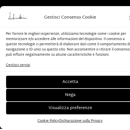
"
*
" indica i campi obbligatori
Gestisci Consenso Cookie
Nome e Cognome
*
Per fornire le migliori esperienze, utilizziamo tecnologie come i cookie per
memorizzare e/o accedere alle informazioni del dispositivo. Il consenso a
Telefono
*
queste tecnologie ci permetterà di elaborare dati come il comportamento d
navigazione o ID unici su questo sito. Non acconsentire o ritirare il consenso
può influire negativamente su alcune caratteristiche e funzioni.
Email
*
Gestisci servizi
Accetta
Scegli la sede di riferimento
Nega
Visualizza preferenze
Senza
Titolo
Cookie Policy
Dichiarazione sulla Privacy