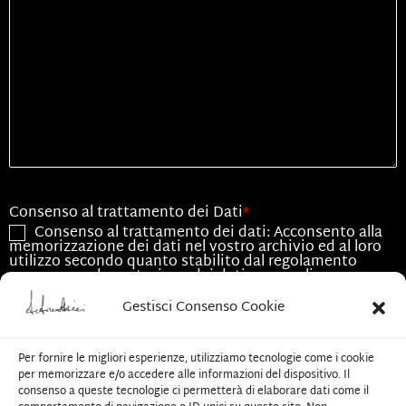
Consenso al trattamento dei Dati
*
Consenso al trattamento dei dati: Acconsento alla
memorizzazione dei dati nel vostro archivio ed al loro
utilizzo secondo quanto stabilito dal regolamento
europeo per la protezione dei dati personali n.
679/2016, GDPR.
Gestisci Consenso Cookie
Consenso all'utilizzo dei dati
*
Acconsento all'utilizzo dei dati esclusivamente per
Per fornire le migliori esperienze, utilizziamo tecnologie come i cookie
le finalità associate alla presente richiesta
per memorizzare e/o accedere alle informazioni del dispositivo. Il
consenso a queste tecnologie ci permetterà di elaborare dati come il